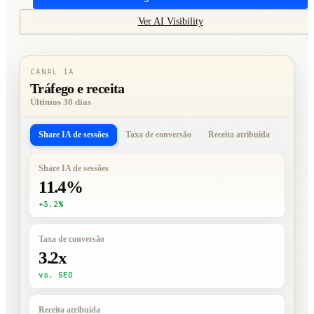
Ver AI Visibility
CANAL IA
Tráfego e receita
Últimos 30 dias
Share IA de sessões
Taxa de conversão
Receita atribuída
Share IA de sessões
11.4%
+3.2%
Taxa de conversão
3.2x
vs. SEO
Receita atribuída