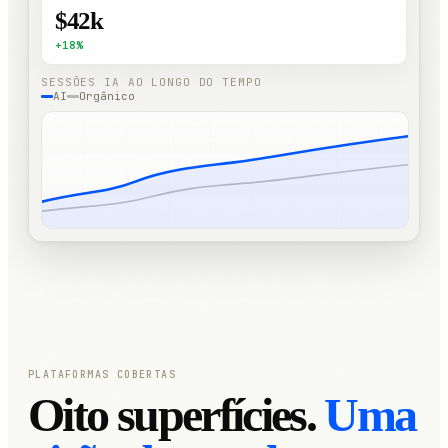
$42k
+18%
SESSÕES IA AO LONGO DO TEMPO
AI
Orgânico
PLATAFORMAS COBERTAS
Oito superfícies.
Uma