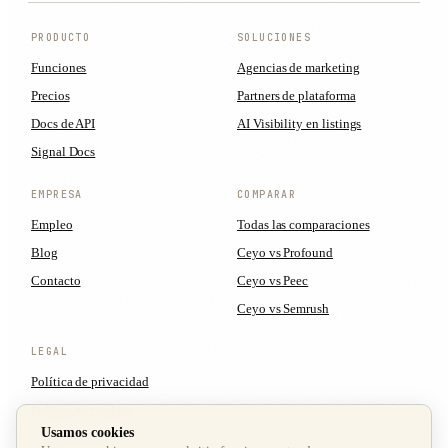
PRODUCTO
SOLUCIONES
Funciones
Agencias de marketing
Precios
Partners de plataforma
Docs de API
AI Visibility en listings
Signal Docs
EMPRESA
COMPARAR
Empleo
Todas las comparaciones
Blog
Ceyo vs Profound
Contacto
Ceyo vs Peec
Ceyo vs Semrush
LEGAL
Política de privacidad
Política de cookies
Usamos cookies
Términos del servicio