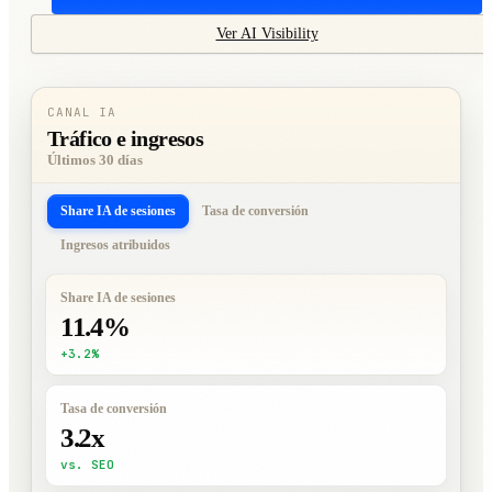
Ver AI Visibility
CANAL IA
Tráfico e ingresos
Últimos 30 días
Share IA de sesiones
Tasa de conversión
Ingresos atribuidos
Share IA de sesiones
11.4%
+3.2%
Tasa de conversión
3.2x
vs. SEO