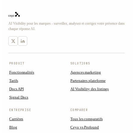
AI Visibility pour les marques - surveillez, analysez et corrigez votre présence dans
chaque réponse AI.
PRODUIT
SOLUTIONS
Fonctionnalités
Agences marketing
Tarifs
Partenaires plateforme
Docs API
AI Visibility des listings
Signal Docs
ENTREPRISE
COMPARER
Carrières
Tous les comparatifs
Blog
Ceyo vs Profound