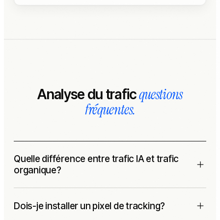
questions
Analyse du trafic
fréquentes.
Quelle différence entre trafic IA et trafic
organique?
Le trafic IA regroupe les sessions provenant de moteurs IA,
Dois-je installer un pixel de tracking?
surfaces AI Search ou sources citées par l’IA. Ceyo sépare ces
sessions de Direct, Referral et Organic pour faire de l’IA un