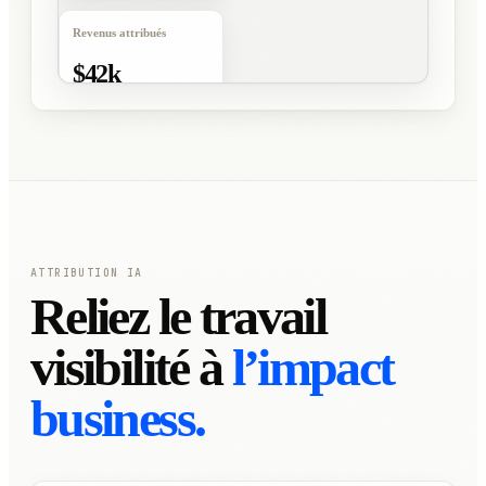
Revenus attribués
$42k
+18%
ATTRIBUTION IA
Reliez le travail
visibilité à
l’impact
business.