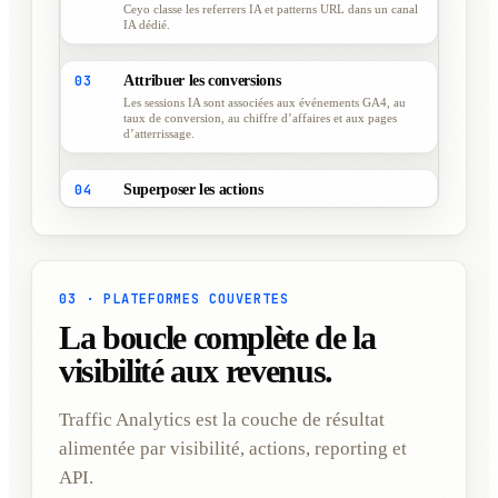
Ceyo classe les referrers IA et patterns URL dans un canal
IA dédié.
03
Attribuer les conversions
Les sessions IA sont associées aux événements GA4, au
taux de conversion, au chiffre d’affaires et aux pages
d’atterrissage.
04
Superposer les actions
Les Ceyo Actions publiées sont placées sur la chronologie
afin de mesurer le lift après lancement.
03 · PLATEFORMES COUVERTES
La boucle complète de la
visibilité aux revenus.
Traffic Analytics est la couche de résultat
alimentée par visibilité, actions, reporting et
API.