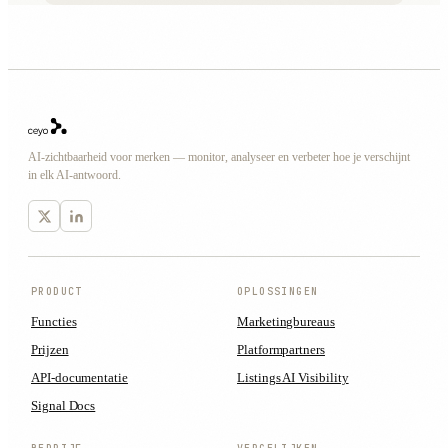
AI-zichtbaarheid voor merken — monitor, analyseer en verbeter hoe je verschijnt
in elk AI-antwoord.
PRODUCT
OPLOSSINGEN
Functies
Marketingbureaus
Prijzen
Platformpartners
API-documentatie
Listings AI Visibility
Signal Docs