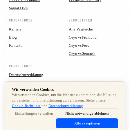
Signal Docs
UNTERNEHMEN
VERGLEICHEN
Karriere
Alle Vergleiche
Blog
Ceyo vs Profound
Kontakt
Ceyo vs Peec
Ceyo vs Semrush
RECHTLICHES
Datenschutzerklärung
Cookie-Richtlinie
Wir verwenden Cookies
Nutzungsbedingungen
Wir verwenden Cookies, um die Website zu betreiben, die Nutzung
Cookie-Einstellungen
zu verstehen und Ihre Erfahrung zu verbessern. Siehe unsere
Cookie-Richtlinie
und
Datenschutzerklärung
.
Einstellungen verwalten
Nicht notwendige ablehnen
© 2026 Ceyo AI LTD · ALLE RECHTE VORBEHALTEN
Alle akzeptieren
Alle Systeme betriebsbereit