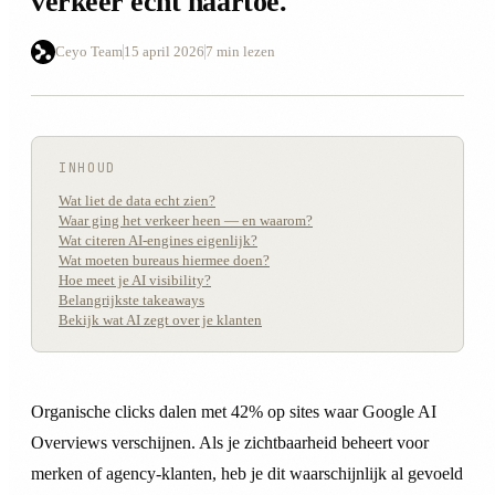
verkeer echt naartoe.
Ceyo Team
15 april 2026
7 min lezen
INHOUD
Wat liet de data echt zien?
Waar ging het verkeer heen — en waarom?
Wat citeren AI-engines eigenlijk?
Wat moeten bureaus hiermee doen?
Hoe meet je AI visibility?
Belangrijkste takeaways
Bekijk wat AI zegt over je klanten
Organische clicks dalen met 42% op sites waar Google AI
Overviews verschijnen. Als je zichtbaarheid beheert voor
merken of agency-klanten, heb je dit waarschijnlijk al gevoeld