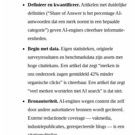
Definieer en kwantificeer.
Artikelen met duidelijke
definities (“Share of Answer is het percentage AI-
antwoorden dat een merk noemt in een bepaalde
categorie”) geven AI-engines citeerbare informatie-
eenheden.
Begin met data.
Eigen statistieken, originele
surveyresultaten en benchmarkdata zijn assets met
hoge citatiekans. Een artikel dat zegt “merken in
ons onderzoek zagen gemiddeld 42% minder
organische clicks” is citeerbaar. Een artikel dat zegt
“veel merken worstelen met AI search” is dat niet.
Bronautoriteit.
AI-engines wegen content die zelf
door andere autoritatieve bronnen wordt geciteerd.
Externe redactionele coverage — vakmedia,
industriepublicaties, gerespecteerde blogs — is een
citatiemultiplier.