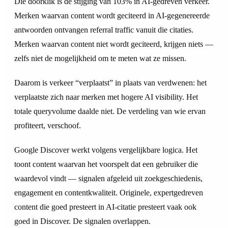
Die doorklik is de stijging van 103% in AI-gedreven verkeer.
Merken waarvan content wordt geciteerd in AI-gegenereerde
antwoorden ontvangen referral traffic vanuit die citaties.
Merken waarvan content niet wordt geciteerd, krijgen niets —
zelfs niet de mogelijkheid om te meten wat ze missen.
Daarom is verkeer “verplaatst” in plaats van verdwenen: het
verplaatste zich naar merken met hogere AI visibility. Het
totale queryvolume daalde niet. De verdeling van wie ervan
profiteert, verschoof.
Google Discover werkt volgens vergelijkbare logica. Het
toont content waarvan het voorspelt dat een gebruiker die
waardevol vindt — signalen afgeleid uit zoekgeschiedenis,
engagement en contentkwaliteit. Originele, expertgedreven
content die goed presteert in AI-citatie presteert vaak ook
goed in Discover. De signalen overlappen.