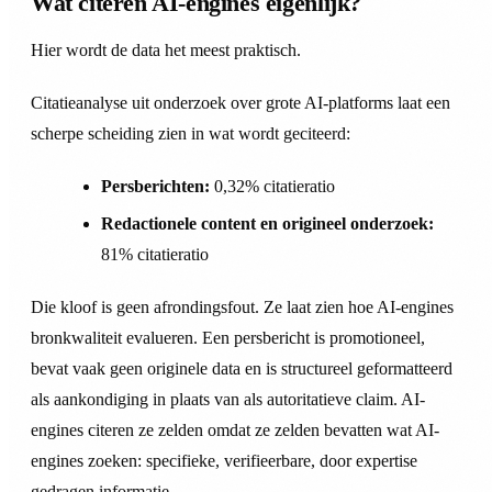
Wat citeren AI-engines eigenlijk?
Hier wordt de data het meest praktisch.
Citatieanalyse uit onderzoek over grote AI-platforms laat een
scherpe scheiding zien in wat wordt geciteerd:
Persberichten:
0,32% citatieratio
Redactionele content en origineel onderzoek:
81% citatieratio
Die kloof is geen afrondingsfout. Ze laat zien hoe AI-engines
bronkwaliteit evalueren. Een persbericht is promotioneel,
bevat vaak geen originele data en is structureel geformatteerd
als aankondiging in plaats van als autoritatieve claim. AI-
engines citeren ze zelden omdat ze zelden bevatten wat AI-
engines zoeken: specifieke, verifieerbare, door expertise
gedragen informatie.