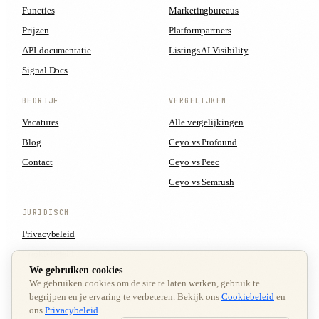
Functies
Marketingbureaus
Prijzen
Platformpartners
API-documentatie
Listings AI Visibility
Signal Docs
BEDRIJF
VERGELIJKEN
Vacatures
Alle vergelijkingen
Blog
Ceyo vs Profound
Contact
Ceyo vs Peec
Ceyo vs Semrush
JURIDISCH
Privacybeleid
Cookiebeleid
We gebruiken cookies
Servicevoorwaarden
We gebruiken cookies om de site te laten werken, gebruik te
Cookievoorkeuren
begrijpen en je ervaring te verbeteren. Bekijk ons
Cookiebeleid
en
ons
Privacybeleid
.