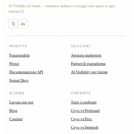
AI Visibility per brand — monitora, analizza e correggi come appari in ogni
risposta AI.
PRODOTTO
SOLUZIONI
Funzionalità
Agenzie marketing
Prezzi
Partner di piattaforma
Documentazione API
AI Visibility per listing
Signal Docs
AZIENDA
CONFRONTA
Lavora con noi
Tutti i confronti
Blog
Ceyo vs Profound
Contatti
Ceyo vs Peec
Ceyo vs Semrush