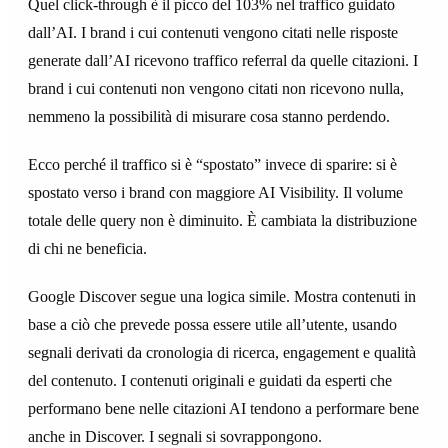
Quel click-through è il picco del 103% nel traffico guidato
dall’AI. I brand i cui contenuti vengono citati nelle risposte
generate dall’AI ricevono traffico referral da quelle citazioni. I
brand i cui contenuti non vengono citati non ricevono nulla,
nemmeno la possibilità di misurare cosa stanno perdendo.
Ecco perché il traffico si è “spostato” invece di sparire: si è
spostato verso i brand con maggiore AI Visibility. Il volume
totale delle query non è diminuito. È cambiata la distribuzione
di chi ne beneficia.
Google Discover segue una logica simile. Mostra contenuti in
base a ciò che prevede possa essere utile all’utente, usando
segnali derivati da cronologia di ricerca, engagement e qualità
del contenuto. I contenuti originali e guidati da esperti che
performano bene nelle citazioni AI tendono a performare bene
anche in Discover. I segnali si sovrappongono.