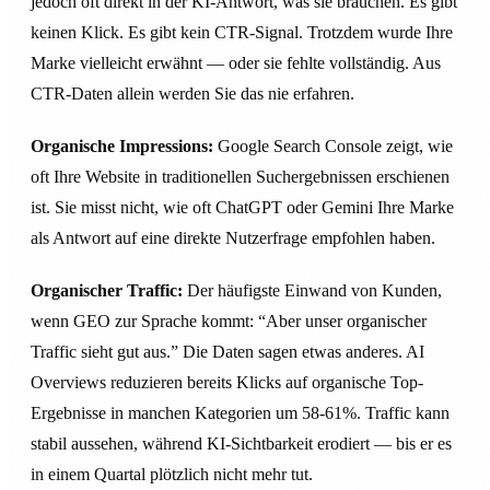
jedoch oft direkt in der KI-Antwort, was sie brauchen. Es gibt
keinen Klick. Es gibt kein CTR-Signal. Trotzdem wurde Ihre
Marke vielleicht erwähnt — oder sie fehlte vollständig. Aus
CTR-Daten allein werden Sie das nie erfahren.
Organische Impressions:
Google Search Console zeigt, wie
oft Ihre Website in traditionellen Suchergebnissen erschienen
ist. Sie misst nicht, wie oft ChatGPT oder Gemini Ihre Marke
als Antwort auf eine direkte Nutzerfrage empfohlen haben.
Organischer Traffic:
Der häufigste Einwand von Kunden,
wenn GEO zur Sprache kommt: “Aber unser organischer
Traffic sieht gut aus.” Die Daten sagen etwas anderes. AI
Overviews reduzieren bereits Klicks auf organische Top-
Ergebnisse in manchen Kategorien um 58-61%. Traffic kann
stabil aussehen, während KI-Sichtbarkeit erodiert — bis er es
in einem Quartal plötzlich nicht mehr tut.