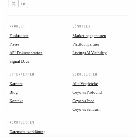
PRODUKT
LÖSUNGEN
Funktionen
Marketingagenturen
Preise
Plattformpartner
API-Dokumentation
Listings AI Visibility
Signal Docs
UNTERNEHMEN
VERGLEICHEN
Karriere
Alle Vergleiche
Blog
Ceyo vs Profound
Kontakt
Ceyo vs Peec
Ceyo vs Semrush
RECHTLICHES
Datenschutzerklärung