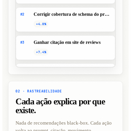
Corrigir cobertura de schema do produto
#2
+4.8%
Ganhar citação em site de reviews
#3
+7.4%
Atualizar copy de página concorrente
#4
+5.1%
02 · RASTREABILIDADE
Cada ação explica por que
existe.
Nada de recomendações black-box. Cada ação
volta ao prompt, citação, movimento