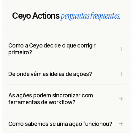
perguntas frequentes.
Ceyo Actions
Como a Ceyo decide o que corrigir
primeiro?
Cada ação recebe score por lift estimado, esforço, viabilidade,
De onde vêm as ideias de ações?
urgência e relevância. A fila mostra o que pode mover
visibilidade em breve, não todos os problemas possíveis.
Vêm de gaps de prompts, gaps de citações, movimentos de
As ações podem sincronizar com
concorrentes e findings de auditoria do site. Cada ação
ferramentas de workflow?
mantém o sinal original ligado.
Sim. Foram feitas para ir para Linear, Jira, Asana, Trello,
Como sabemos se uma ação funcionou?
ClickUp ou Monday, com status voltando para a Ceyo
quando suportado.