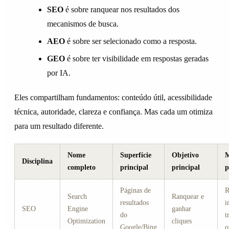
SEO
é sobre ranquear nos resultados dos
mecanismos de busca.
AEO
é sobre ser selecionado como a resposta.
GEO
é sobre ter visibilidade em respostas geradas
por IA.
Eles compartilham fundamentos: conteúdo útil, acessibilidade
técnica, autoridade, clareza e confiança. Mas cada um otimiza
para um resultado diferente.
Nome
Superfície
Objetivo
M
Disciplina
completo
principal
principal
p
Páginas de
R
Search
Ranquear e
resultados
i
SEO
Engine
ganhar
do
t
Optimization
cliques
Google/Bing
o