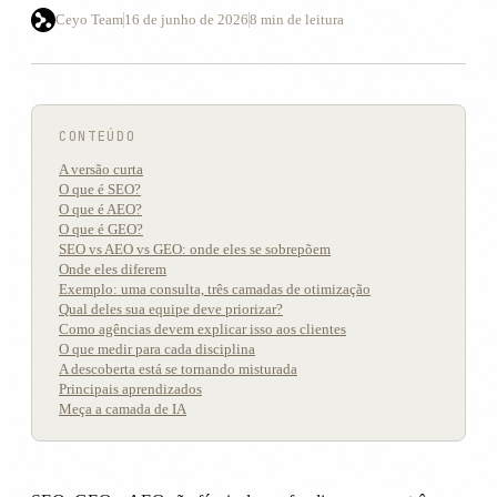
Ceyo Team
16 de junho de 2026
8 min de leitura
CONTEÚDO
A versão curta
O que é SEO?
O que é AEO?
O que é GEO?
SEO vs AEO vs GEO: onde eles se sobrepõem
Onde eles diferem
Exemplo: uma consulta, três camadas de otimização
Qual deles sua equipe deve priorizar?
Como agências devem explicar isso aos clientes
O que medir para cada disciplina
A descoberta está se tornando misturada
Principais aprendizados
Meça a camada de IA