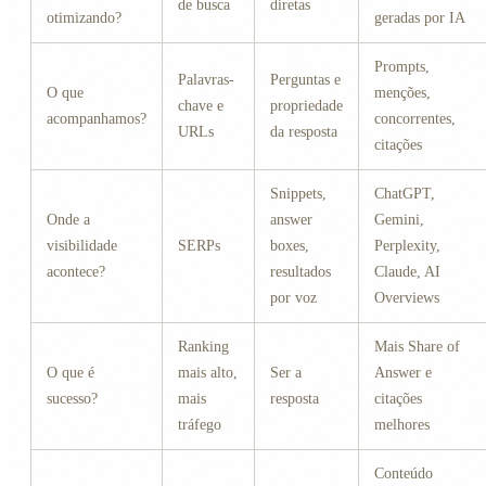
de busca
diretas
otimizando?
geradas por IA
Prompts,
Palavras-
Perguntas e
O que
menções,
chave e
propriedade
acompanhamos?
concorrentes,
URLs
da resposta
citações
Snippets,
ChatGPT,
Onde a
answer
Gemini,
visibilidade
SERPs
boxes,
Perplexity,
acontece?
resultados
Claude, AI
por voz
Overviews
Ranking
Mais Share of
O que é
mais alto,
Ser a
Answer e
sucesso?
mais
resposta
citações
tráfego
melhores
Conteúdo