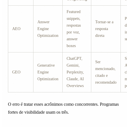
Featured
snippets,
P
Answer
Tornar-se a
respostas
d
AEO
Engine
resposta
por voz,
i
Optimization
direta
answer
s
boxes
ChatGPT,
S
Ser
Generative
Gemini,
A
mencionado,
GEO
Engine
Perplexity,
c
citado e
Optimization
Claude, AI
m
recomendado
Overviews
p
O erro é tratar esses acrônimos como concorrentes. Programas
fortes de visibilidade usam os três.