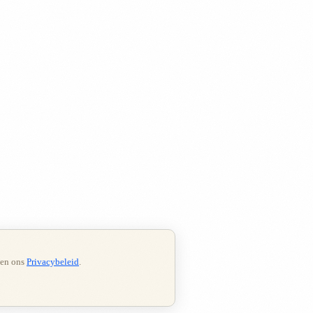
en ons
Privacybeleid
.