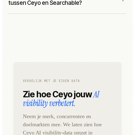
tussen Ceyo en Searchable?
visibility-data, site audits en content. Ceyo ondersteunt ook
MCP-ready workflows.
Vergelijk modeldekking, promptworkflows, technische audits,
contentgeneratie, GA4/GSC, MCP/API, reporting en hoe je
team werk levert voor meerdere merken.
VERGELIJK MET JE EIGEN DATA
AI
Zie hoe Ceyo jouw
visibility verbetert.
Neem je merk, concurrenten en
doelmarkten mee. We laten zien hoe
Ceyo AI visibility-data omzet in