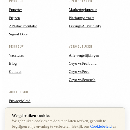
PRODUCT
OPLOSSINGEN
Functies
Marketingbureaus
Prijzen
Platformpartners
API-documentatie
Listings AI Visibility
Signal Docs
BEDRIJF
VERGELIJKEN
Vacatures
Alle vergelijkingen
Blog
Ceyo vs Profound
Contact
Ceyo vs Peec
Ceyo vs Semrush
JURIDISCH
Privacybeleid
Cookiebeleid
We gebruiken cookies
Servicevoorwaarden
We gebruiken cookies om de site te laten werken, gebruik te
Cookievoorkeuren
begrijpen en je ervaring te verbeteren. Bekijk ons
Cookiebeleid
en