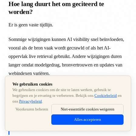
Hoe lang duurt het om geciteerd te
worden?
Er is geen vaste tijdlijn.
Sommige wijzigingen kunnen AI visibility snel beïnvloeden,
vooral als de bron vaak wordt gecrawld of als het AI-
oppervlak live retrieval gebruikt. Andere wijzigingen duren
langer omdat modelgedrag, bronvertrouwen en updates van
webindexen variëren.
We gebruiken cookies
De betere vraag is niet “wanneer citeert ChatGPT ons?”. Het
We gebruiken cookies om de site te laten werken, gebruik te
begrijpen en je ervaring te verbeteren. Bekijk ons
Cookiebeleid
en
is:
ons
Privacybeleid
.
Voorkeuren beheren
Niet-essentiële cookies weigeren
Creëren we het soort publiek bewijs dat ChatGPT nodig
Alles accepteren
zou hebben om ons te citeren?