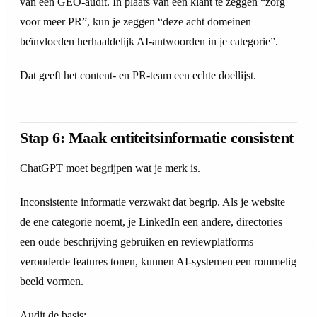
van een GEO-audit. In plaats van een klant te zeggen “zorg
voor meer PR”, kun je zeggen “deze acht domeinen
beïnvloeden herhaaldelijk AI-antwoorden in je categorie”.
Dat geeft het content- en PR-team een echte doellijst.
Stap 6: Maak entiteitsinformatie consistent
ChatGPT moet begrijpen wat je merk is.
Inconsistente informatie verzwakt dat begrip. Als je website
de ene categorie noemt, je LinkedIn een andere, directories
een oude beschrijving gebruiken en reviewplatforms
verouderde features tonen, kunnen AI-systemen een rommelig
beeld vormen.
Audit de basis: