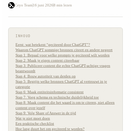
Ceyo Team
16 juni 2026
8 min lezen
INHOUD
Eerst: wat betekent “geciteerd door ChatGPT”?
Waarom ChatGPT sommige bronnen citeert en andere negeert
Stap 1: Bepaal voor welke prompts je geciteerd wilt worden
Stap 2: Maak je eigen content citeerbaar
Stap 3: Publiceer content die echte ChatGPT-achtige vragen
beantwoordt
Stap 4: Bouw autoriteit van derden op
Stap 5: Begrijp welke bronnen ChatGPT al vertrouwt in je
categorie
Stap 6: Maak entiteitsinformatie consistent
Stap 7: Voeg schema en technische duidelijkheid toe
Stap 8: Maak content die het waard is om te citeren, niet alleen
content over jezelf
Stap 9: Volg Share of Answer in de tijd
Wat je niet moet doen
Een praktische checklist
Hoe lang duurt het om geciteerd te worden?