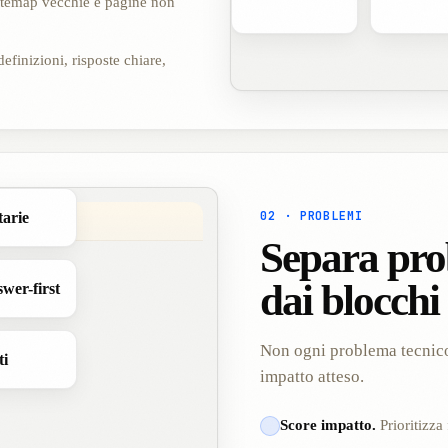
sitemap vecchie e pagine non
efinizioni, risposte chiare,
02 · PROBLEMI
tarie
Separa pro
dai blocch
wer-first
Non ogni problema tecnico 
ti
impatto atteso.
Score impatto.
Prioritizza f