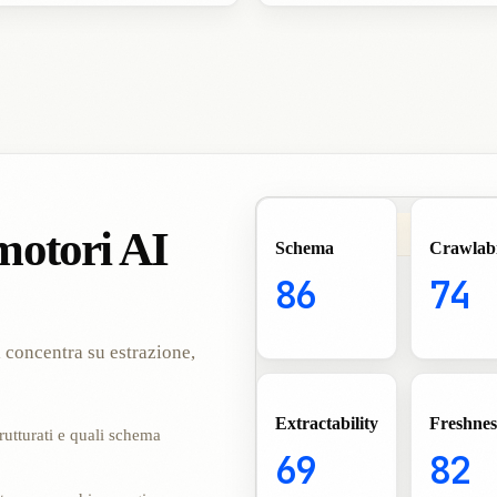
 motori AI
Schema
Crawlabi
86
74
i concentra su estrazione,
Extractability
Freshnes
rutturati e quali schema
69
82