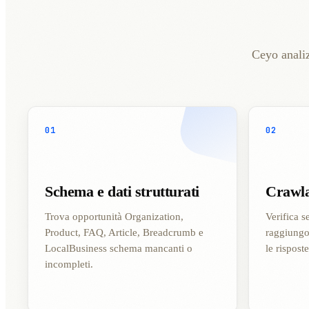
Ceyo analiz
01
02
Schema e dati strutturati
Crawla
Trova opportunità Organization,
Verifica s
Product, FAQ, Article, Breadcrumb e
raggiungo
LocalBusiness schema mancanti o
le rispost
incompleti.