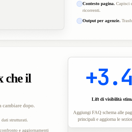
Contesto pagina.
Capisci q
ricorrenti.
Output per agenzie.
Trasfo
+3.
x che il
Lift di visibilità stim
sa cambiare dopo.
Aggiungi FAQ schema alle pagi
principali e aggiorna le sezion
ati strutturati.
i confronto e aggiornamenti