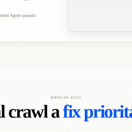
ontent Agent quando
WORKFLOW AUDIT
l crawl a
fix priorit