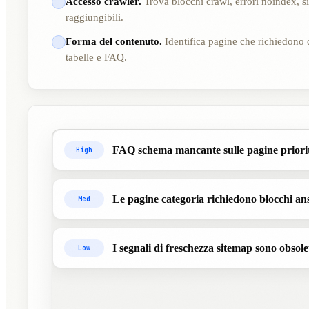
Accesso crawler.
Trova blocchi crawl, errori noindex, 
raggiungibili.
Forma del contenuto.
Identifica pagine che richiedono d
tabelle e FAQ.
FAQ schema mancante sulle pagine priori
High
Le pagine categoria richiedono blocchi ans
Med
I segnali di freschezza sitemap sono obsole
Low