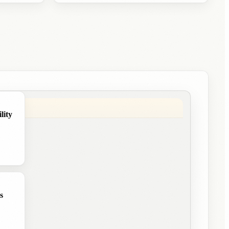
lity
s