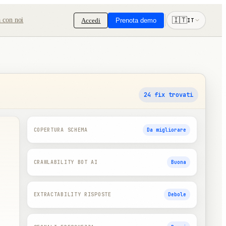
🇮🇹
 con noi
Accedi
Prenota demo
IT
Confronti
Partner di piattaforma
e
Confronta Ceyo con tool e
Aggiungi AI Visibility alla tua
workflow SEO.
piattaforma o esperienza prodotto.
24 fix trovati
COPERTURA SCHEMA
Da migliorare
CRAWLABILITY BOT AI
Buona
EXTRACTABILITY RISPOSTE
Debole