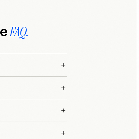
FAQ.
le
iunge
itano
 e