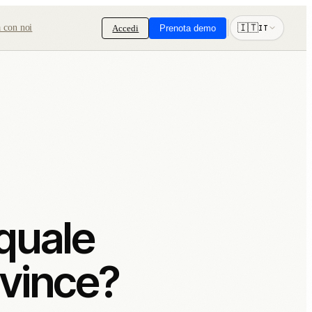
🇮🇹
 con noi
Accedi
Prenota demo
IT
Confronti
Partner di piattaforma
e
Confronta Ceyo con tool e
Aggiungi AI Visibility alla tua
workflow SEO.
piattaforma o esperienza prodotto.
 quale
 vince?