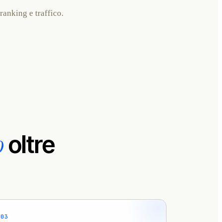
anking e traffico.
o
oltre
03