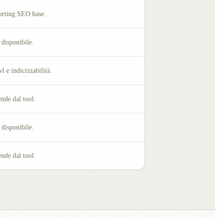
orting SEO base.
disponibile.
l e indicizzabilità.
nde dal tool.
disponibile.
nde dal tool.