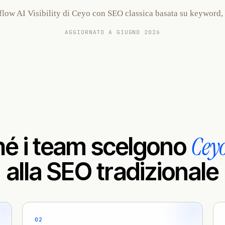
low AI Visibility di Ceyo con SEO classica basata su keyword, r
AGGIORNATO A GIUGNO 2026
Cey
hé i team scelgono
alla SEO tradizionale
02