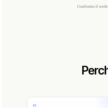
Confronta il workf
Perc
01