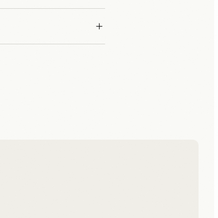
 sopra
i