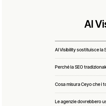
AI Vi
AI Visibility sostituisce l
No. La SEO tradizionale resta impor
Perché la SEO tradizional
come i sistemi AI menzionano, cit
Le risposte AI non funzionano come
Cosa misura Ceyo che i t
pagine selettivamente e confrontan
Ceyo misura prompt, menzioni AI, c
Le agenzie dovrebbero us
workflow di raccomandazioni per A