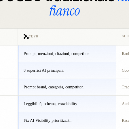
fianco
SEO
CEYO
Prompt, menzioni, citazioni, competitor.
Rank
8 superfici AI principali.
Goog
Prompt brand, categoria, competitor.
Tra
Leggibilità, schema, crawlability.
Audi
Fix AI Visibility prioritizzati.
Rac