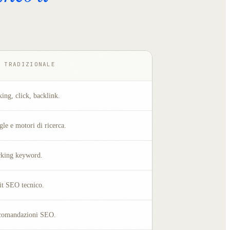
 TRADIZIONALE
ing, click, backlink.
le e motori di ricerca.
cking keyword.
t SEO tecnico.
comandazioni SEO.