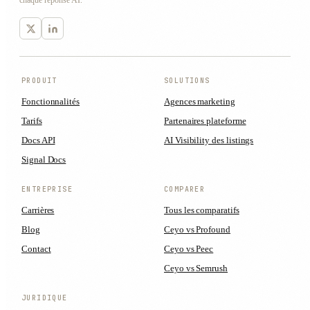
chaque réponse AI.
PRODUIT
SOLUTIONS
Fonctionnalités
Agences marketing
Tarifs
Partenaires plateforme
Docs API
AI Visibility des listings
Signal Docs
ENTREPRISE
COMPARER
Carrières
Tous les comparatifs
Blog
Ceyo vs Profound
Contact
Ceyo vs Peec
Ceyo vs Semrush
JURIDIQUE