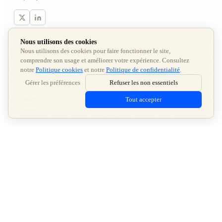
Nous utilisons des cookies
Nous utilisons des cookies pour faire fonctionner le site,
PRODUIT
SOLUTIONS
comprendre son usage et améliorer votre expérience. Consultez
notre
Politique cookies
et notre
Politique de confidentialité
.
Fonctionnalités
Agences marketing
Gérer les préférences
Refuser les non essentiels
Tarifs
Partenaires plateforme
Docs API
AI Visibility des listings
Tout accepter
Signal Docs
ENTREPRISE
COMPARER
Carrières
Tous les comparatifs
Blog
Ceyo vs Profound
Contact
Ceyo vs Peec
Ceyo vs Semrush
JURIDIQUE