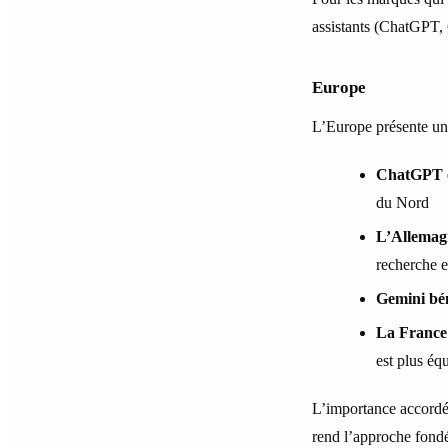
assistants (ChatGPT, 
Europe
L’Europe présente u
ChatGPT et
du Nord
L’Allemagn
recherche e
Gemini bén
La France 
est plus équ
L’importance accordée
rend l’approche fondée