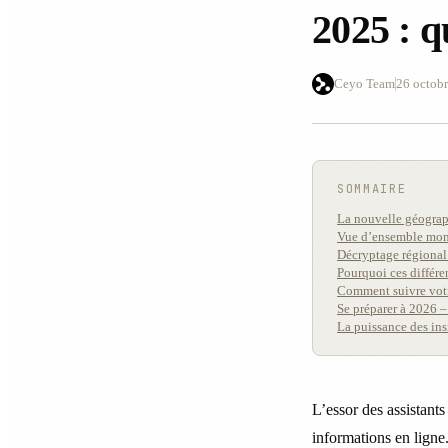
2025 : 
Ceyo Team
26 octob
SOMMAIRE
La nouvelle géograp
Vue d’ensemble mond
Décryptage régional
Pourquoi ces différe
Comment suivre votr
Se préparer à 2026 – 
La puissance des in
L’essor des assistant
informations en ligne