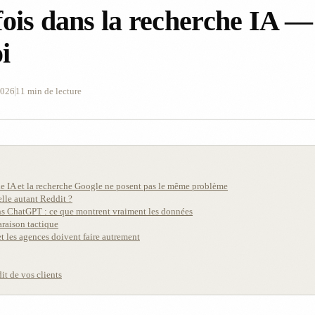
fois dans la recherche IA —
i
2026
11 min de lecture
he IA et la recherche Google ne posent pas le même problème
elle autant Reddit ?
 ChatGPT : ce que montrent vraiment les données
raison tactique
t les agences doivent faire autrement
dit de vos clients