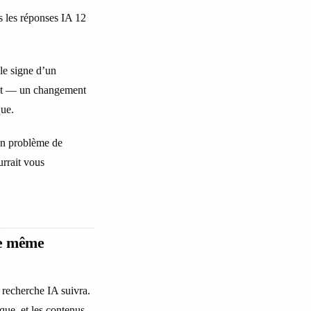
s les réponses IA 12
 le signe d’un
vant — un changement
que.
un problème de
urrait vous
le même
 recherche IA suivra.
que, et les contenus