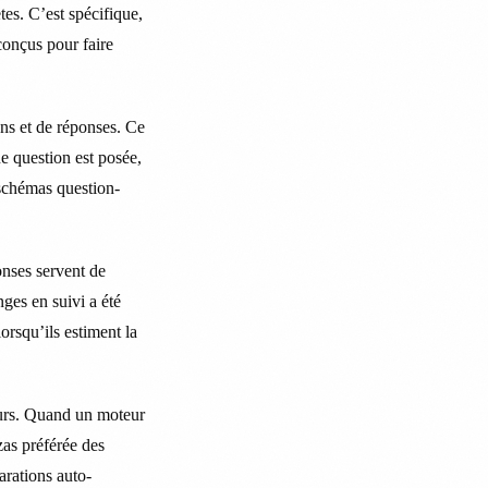
es. C’est spécifique,
conçus pour faire
ons et de réponses. Ce
e question est posée,
 schémas question-
onses servent de
ges en suivi a été
rsqu’ils estiment la
eurs. Quand un moteur
zas préférée des
arations auto-