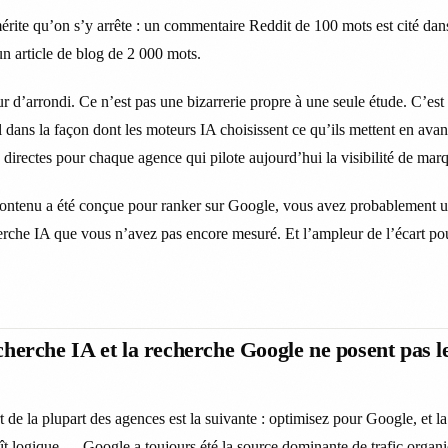
mérite qu’on s’y arrête : un commentaire Reddit de 100 mots est cité dan
un article de blog de 2 000 mots.
r d’arrondi. Ce n’est pas une bizarrerie propre à une seule étude. C’est
 dans la façon dont les moteurs IA choisissent ce qu’ils mettent en a
 directes pour chaque agence qui pilote aujourd’hui la visibilité de mar
e contenu a été conçue pour ranker sur Google, vous avez probablement 
cherche IA que vous n’avez pas encore mesuré. Et l’ampleur de l’écart po
cherche IA et la recherche Google ne posent pas 
 de la plupart des agences est la suivante : optimisez pour Google, et la
t logique — Google a toujours été la source dominante de trafic organi