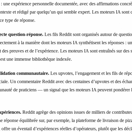
 : une expérience personnelle documentée, avec des affirmations concrèt
ontexte et rédigé par quelqu’un qui semble expert. Les moteurs IA sont 
ce type de réponse.
ecte question-réponse.
Les fils Reddit sont organisés autour de questi
ectement à la manière dont les moteurs IA synthétisent les réponses : un
t des preuves et de l’expérience. Les moteurs IA sont entraînés sur des
 est une immense bibliothèque indexée.
alidation communautaire.
Les upvotes, l’engagement et les fils de rép
iale. Un commentaire Reddit avec des centaines d’upvotes et des échan
auté de praticiens — un signal que les moteurs IA peuvent pondérer lo
expériences.
Reddit agrège des opinions issues de milliers de contribut
e réponse équilibrée sur, par exemple, la plateforme de livraison de piz
i offre un éventail d’expériences réelles d’opérateurs, plutôt que les décl