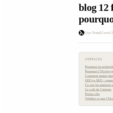
blog 12 
pourquo
Ceyo Team
23 avril 
SOMMAIRE
Pourquoi la recherc
Pourquoi l’IA cite-t-
Comment ranker dans
GEO vs SEO : compa
Ce que les marques e
Le coût de l’attente
Points clés
Vérifiez ce que l’IA 