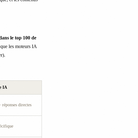
ans le top 100 de
 que les moteurs IA
r).
e IA
+ réponses directes
écifique