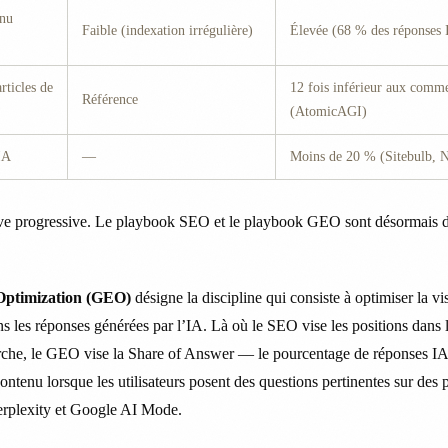
enu
Faible (indexation irrégulière)
Élevée (68 % des réponses I
rticles de
12 fois inférieur aux comme
Référence
(AtomicAGI)
IA
—
Moins de 20 % (Sitebulb, 
ive progressive. Le playbook SEO et le playbook GEO sont désormais
Optimization (GEO)
désigne la discipline qui consiste à optimiser la vi
ns les réponses générées par l’IA. Là où le SEO vise les positions dans l
rche, le GEO vise la Share of Answer — le pourcentage de réponses I
ontenu lorsque les utilisateurs posent des questions pertinentes sur de
rplexity et Google AI Mode.