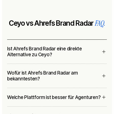
FAQ.
Ceyo vs Ahrefs Brand Radar
Ist Ahrefs Brand Radar eine direkte
Alternative zu Ceyo?
Teilweise. Ahrefs Brand Radar ist eine starke AI-Visibility-
Wofür ist Ahrefs Brand Radar am
Research-Ebene im Ahrefs-Ökosystem. Ceyo ist ein
bekanntesten?
dedizierter Workflow für Monitoring, Empfehlungen,
Reporting und Agenturumsetzung.
Ahrefs betont search-backed Prompt-Abdeckung, AI-
Welche Plattform ist besser für Agenturen?
Erwähnungen, Zitate, AI Share of Voice,
Wettbewerbsbenchmarks, YouTube- und Reddit-Visibility,
Custom Prompts, API und MCP.
Ahrefs ist stark für Teams, die den SEO-Datenstack bereits