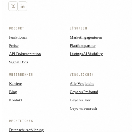
PRODUKT
LÖSUNGEN
Funktionen
Marketingagenturen
Preise
Plattformpartner
API-Dokumentation
Listings AI Visibility
Signal Docs
UNTERNEHMEN
VERGLEICHEN
Karriere
Alle Vergleiche
Blog
Ceyo vs Profound
Kontakt
Ceyo vs Peec
Ceyo vs Semrush
RECHTLICHES
Datenschutzerklärung