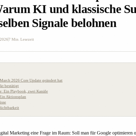
rum KI und klassische S
eselben Signale belohnen
 2026
7 Min. Lesezeit
 March 2026 Core Update geändert hat
t bestätigt
e: Ein Playbook, zwei Kanäle
: Ein Aktionsplan
isse
Sichtbarkeit
igital Marketing eine Frage im Raum: Soll man für Google optimieren 