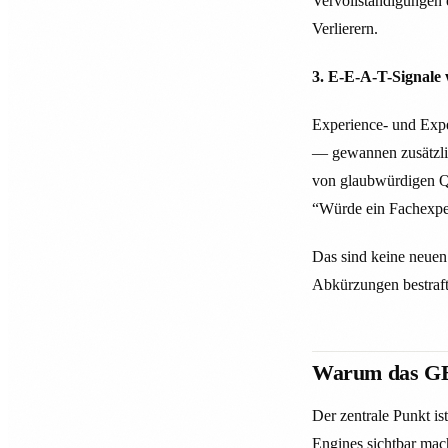
Vervollständigungen 
Verlierern.
3. E-E-A-T-Signale
Experience- und Expe
— gewannen zusätzlic
von glaubwürdigen Q
“Würde ein Fachexper
Das sind keine neuen
Abkürzungen bestraft
Warum das GEO
Der zentrale Punkt ist
Engines sichtbar mac