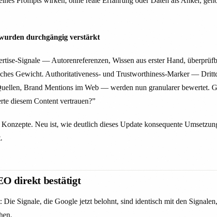
eines Prompts wirken, ohne reale Erfahrung oder Daten als Anker, geh
 wurden durchgängig verstärkt
rtise-Signale — Autorenreferenzen, Wissen aus erster Hand, überprü
hes Gewicht. Authoritativeness- und Trustworthiness-Marker — Drittqu
uellen, Brand Mentions im Web — werden nun granularer bewertet. Go
te diesem Content vertrauen?”
 Konzepte. Neu ist, wie deutlich dieses Update konsequente Umsetzun
.
 direkt bestätigt
: Die Signale, die Google jetzt belohnt, sind identisch mit den Signalen
hen.