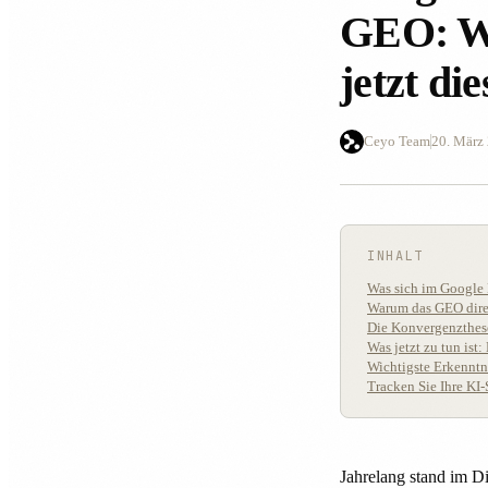
GEO: Wa
jetzt di
Ceyo Team
20. März
INHALT
Was sich im Google
Warum das GEO direk
Die Konvergenzthes
Was jetzt zu tun ist
Wichtigste Erkenntn
Tracken Sie Ihre KI-
Jahrelang stand im D