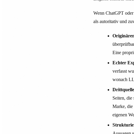
Wenn ChatGPT oder Per
als autoritativ und z
Originäre
überprüfbar
Eine propri
Echter Exp
verfasst wu
wonach LLM
Drittquell
Seiten, die
Marke, die 
eigenen Web
Strukturie
Aussagen si