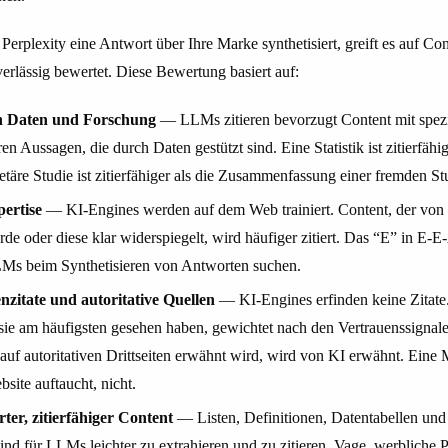
plexity eine Antwort über Ihre Marke synthetisiert, greift es auf Con
uverlässig bewertet. Diese Bewertung basiert auf:
n Daten und Forschung
— LLMs zitieren bevorzugt Content mit spezi
en Aussagen, die durch Daten gestützt sind. Eine Statistik ist zitierfähi
etäre Studie ist zitierfähiger als die Zusammenfassung einer fremden St
ertise
— KI-Engines werden auf dem Web trainiert. Content, der von 
rde oder diese klar widerspiegelt, wird häufiger zitiert. Das “E” in E-E
s beim Synthetisieren von Antworten suchen.
enzitate und autoritative Quellen
— KI-Engines erfinden keine Zitate.
 sie am häufigsten gesehen haben, gewichtet nach den Vertrauenssignale
auf autoritativen Drittseiten erwähnt wird, wird von KI erwähnt. Eine 
site auftaucht, nicht.
rter, zitierfähiger Content
— Listen, Definitionen, Datentabellen und 
nd für LLMs leichter zu extrahieren und zu zitieren. Vage, werbliche Pr