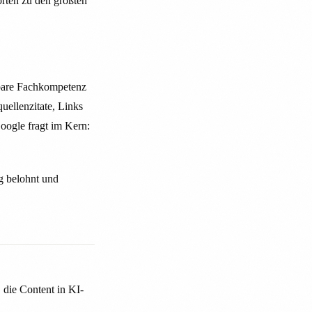
örten zu den größten
fbare Fachkompetenz
ellenzitate, Links
ogle fragt im Kern:
g belohnt und
, die Content in KI-