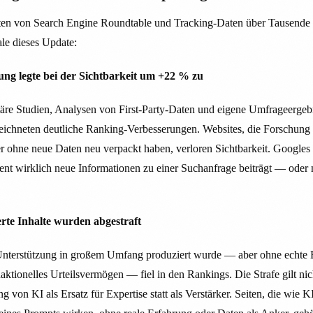
hten von Search Engine Roundtable und Tracking-Daten über Tausende
le dieses Update:
ung legte bei der Sichtbarkeit um +22 % zu
etäre Studien, Analysen von First-Party-Daten und eigene Umfrageergeb
rzeichneten deutliche Ranking-Verbesserungen. Websites, die Forschung 
 ohne neue Daten neu verpackt haben, verloren Sichtbarkeit. Google
tent wirklich neue Informationen zu einer Suchanfrage beiträgt — oder 
rte Inhalte wurden abgestraft
Unterstützung in großem Umfang produziert wurde — aber ohne echte Ex
aktionelles Urteilsvermögen — fiel in den Rankings. Die Strafe gilt n
ng von KI als Ersatz für Expertise statt als Verstärker. Seiten, die wie K