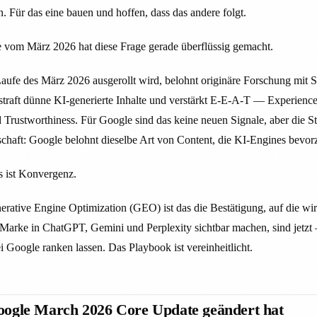
 Für das eine bauen und hoffen, dass das andere folgt.
vom März 2026 hat diese Frage gerade überflüssig gemacht.
aufe des März 2026 ausgerollt wird, belohnt originäre Forschung mit 
straft dünne KI-generierte Inhalte und verstärkt E-E-A-T — Experience
 Trustworthiness. Für Google sind das keine neuen Signale, aber die S
schaft: Google belohnt dieselbe Art von Content, die KI-Engines bevorz
Es ist Konvergenz.
erative Engine Optimization (GEO) ist das die Bestätigung, auf die wir
e Marke in ChatGPT, Gemini und Perplexity sichtbar machen, sind jetz
ei Google ranken lassen. Das Playbook ist vereinheitlicht.
oogle March 2026 Core Update geändert hat