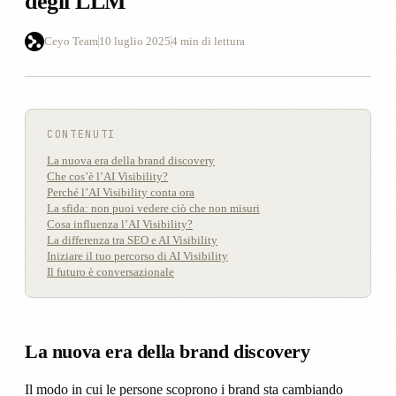
degli LLM
Ceyo Team
10 luglio 2025
4 min di lettura
CONTENUTI
La nuova era della brand discovery
Che cos’è l’AI Visibility?
Perché l’AI Visibility conta ora
La sfida: non puoi vedere ciò che non misuri
Cosa influenza l’AI Visibility?
La differenza tra SEO e AI Visibility
Iniziare il tuo percorso di AI Visibility
Il futuro è conversazionale
La nuova era della brand discovery
Il modo in cui le persone scoprono i brand sta cambiando