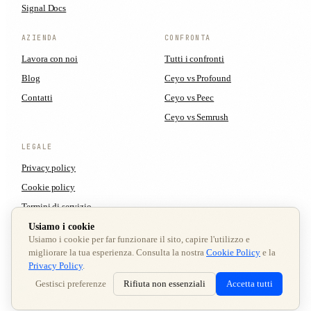
Signal Docs
AZIENDA
CONFRONTA
Lavora con noi
Tutti i confronti
Blog
Ceyo vs Profound
Contatti
Ceyo vs Peec
Ceyo vs Semrush
LEGALE
Privacy policy
Cookie policy
Termini di servizio
Preferenze cookie
Usiamo i cookie
Usiamo i cookie per far funzionare il sito, capire l'utilizzo e
migliorare la tua esperienza. Consulta la nostra
Cookie Policy
e la
Privacy Policy
.
© 2026 Ceyo AI LTD · TUTTI I DIRITTI RISERVATI
Gestisci preferenze
Rifiuta non essenziali
Accetta tutti
Tutti i sistemi operativi