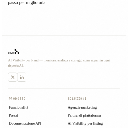
passo per migliorarla.
AI Visibility per brand — monitora, analizza e correggi come appari in ogni
risposta AI.
PRODOTTO
SOLUZIONI
Funzionalità
Agenzie marketing
Prezzi
Partner di piattaforma
Documentazione API
AI Visibility per listing