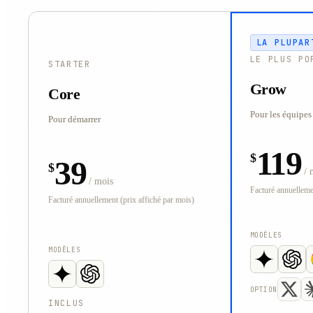
LA PLUPAR
LE PLUS PO
STARTER
Grow
Core
Pour les équipes
Pour démarrer
119
$
39
$
/ 
/ mois
Facturé annuellemen
Facturé annuellement (prix affiché par mois)
MODÈLES
MODÈLES
OPTION
INCLUS