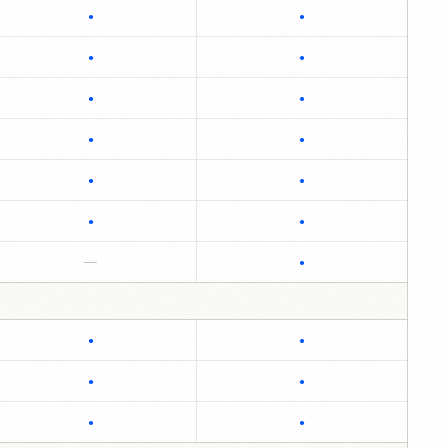
●
●
●
●
●
●
●
●
●
●
●
●
—
●
●
●
●
●
●
●