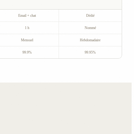
Email + chat
Dédié
1 h
Nommé
Mensuel
Hebdomadaire
99.9%
99.95%