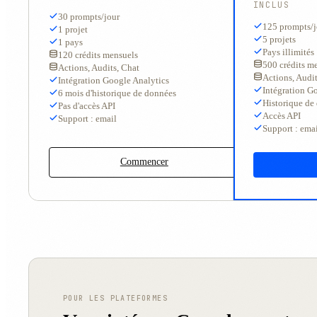
INCLUS
30 prompts/jour
125 prompts/j
1 projet
5 projets
1 pays
Pays illimités
120 crédits mensuels
500 crédits m
Actions, Audits, Chat
Actions, Audit
Intégration Google Analytics
Intégration G
6 mois d'historique de données
Historique de 
Pas d'accès API
Accès API
Support : email
Support : emai
Commencer
POUR LES PLATEFORMES