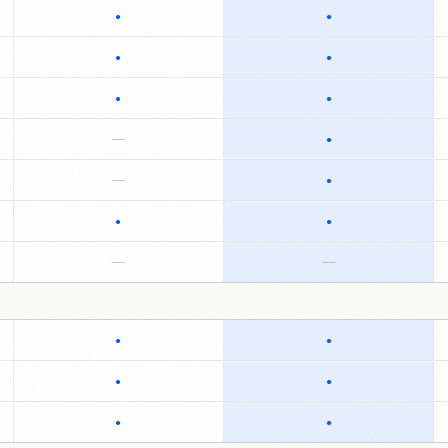
●
●
●
●
●
●
—
●
—
●
●
●
—
—
●
●
●
●
●
●