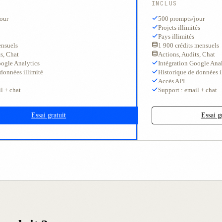
INCLUS
our
500 prompts/jour
Projets illimités
Pays illimités
ensuels
1 900 crédits mensuels
s, Chat
Actions, Audits, Chat
oogle Analytics
Intégration Google Anal
données illimité
Historique de données i
Accès API
l + chat
Support : email + chat
Essai gratuit
Essai g