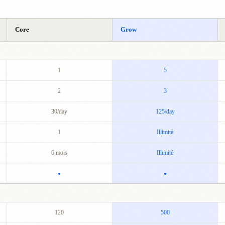
Core
Grow
1
5
2
3
30/day
125/day
1
Illimité
6 mois
Illimité
●
●
120
500