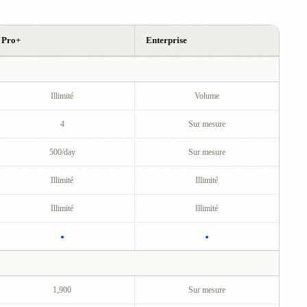
Pro+
Enterprise
Illimité
Volume
4
Sur mesure
500/day
Sur mesure
Illimité
Illimité
Illimité
Illimité
●
●
1,900
Sur mesure