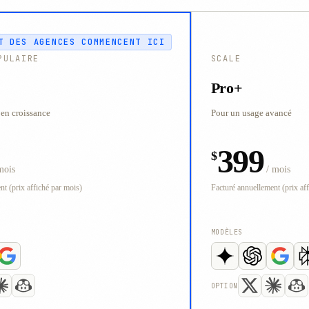
T DES AGENCES COMMENCENT ICI
PULAIRE
SCALE
Pro+
 en croissance
Pour un usage avancé
399
$
mois
/ mois
t (prix affiché par mois)
Facturé annuellement (prix af
MODÈLES
OPTION