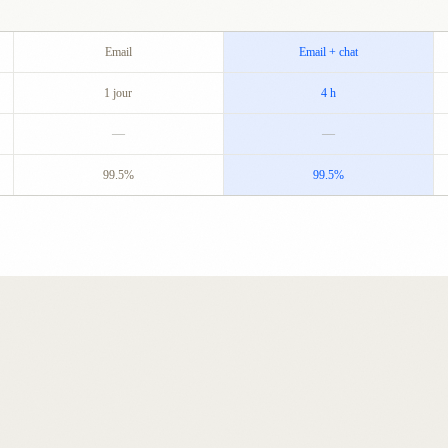
Email
Email + chat
1 jour
4 h
—
—
99.5%
99.5%