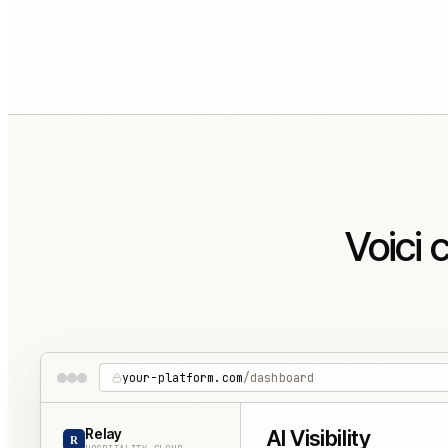
Voici 
your-platform.com
/dashboard
Relay
AI Visibility
R