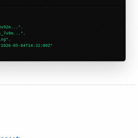
8x92m..."
,
s_7x9m..."
,
ing"
,
"2026-05-04T14:32:00Z"