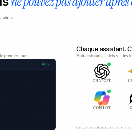
ne pouvez pas ajouter après
us
gration.
Chaque assistant. Co
le premier jour.
Huit assistants, suivis via les 
LIVE
CHATGPT
G
COPILOT
Ce que les utilisateurs finaux voie