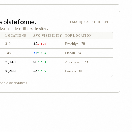
le plateforme.
4 MARQUES · 11 000 SITES
zaines de milliers de sites.
LOCATIONS
AVG VISIBILITY
TOP LOCATION
62
312
Brooklyn · 78
↓ 0.8
71
148
Lisbon · 84
↑ 2.4
2,140
58
Amsterdam · 73
↑ 5.1
8,400
64
London · 81
↑ 1.7
odèle de données.