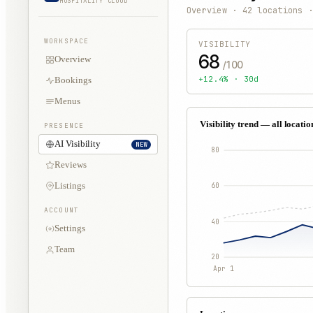
HOSPITALITY CLOUD
Overview · 42 locations 
WORKSPACE
VISIBILITY
68
Overview
/100
+12.4% · 30d
Bookings
Menus
Visibility trend — all locatio
PRESENCE
AI Visibility
NEW
80
Reviews
60
Listings
ACCOUNT
40
Settings
Team
20
Apr 1