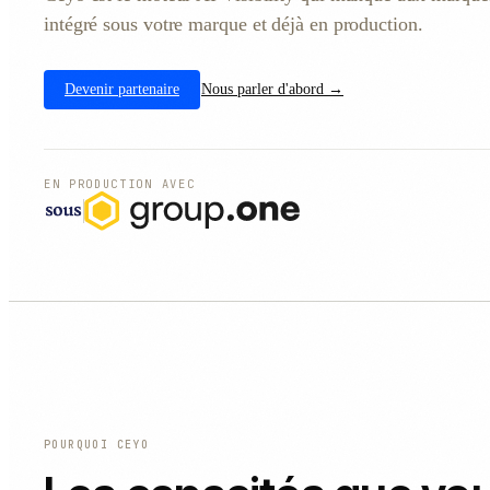
intégré sous votre marque et déjà en production.
Devenir partenaire
Nous parler d'abord →
EN PRODUCTION AVEC
POURQUOI CEYO