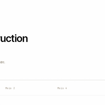
ruction
tre.
Mois 2
Mois 4