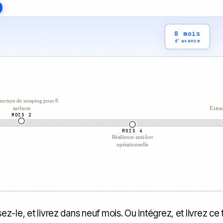
8 mois
d'avance
tructure de scraping pour 8
surfaces
Extrac
MOIS 2
MOIS 4
Résilience anti-bot
opérationnelle
ez-le, et livrez dans neuf mois. Ou intégrez, et livrez ce 