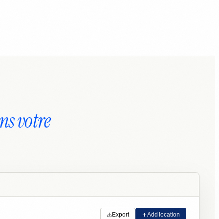
ns votre
Export
Add location