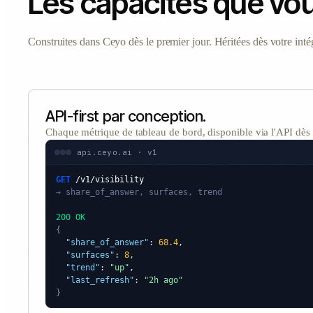
Les capacités que vo
Construites dans Ceyo dès le premier jour. Héritées dès votre inté
API-first par conception.
Chaque métrique de tableau de bord, disponible via l'API dès 
api.ceyo.ai · v1
GET
/v1/visibility
→ share_of_answer, surfaces, trend
200 OK
{
"share_of_answer"
: 
68.4
,

"surfaces"
: 
8
,

"trend"
: 
"up"
,

"last_refresh"
: 
"2h ago"
}