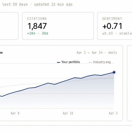
· last 30 days · updated 12 min ago
CITATIONS
SENTIMENT
1,847
+0.71
+284 · 30d
±0.03 · stabl
ns
Apr 1 → Apr 24 · daily
Your portfolio
Industry avg
Apr 8
Apr 15
Apr 22