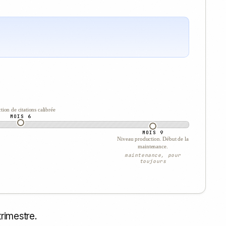
tion de citations calibrée
MOIS 6
MOIS 9
Niveau production. Début de la
maintenance.
maintenance, pour
toujours
trimestre.