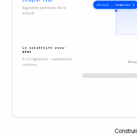
Intégrer Ceyo
Live · semaine 4
Ingénierie partenaire dès le
kickoff
Le construire vous-
même
6 à 8 ingénieurs · maintenance
Infras
continue
Construis