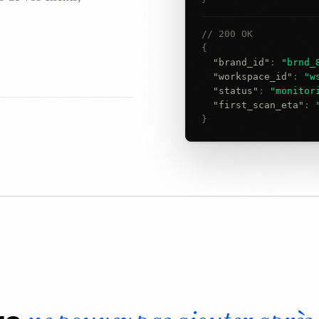
// 200 OK
{
"brand_id"
:
"brnd_
"workspace_id"
:
"w
"status"
:
"monitor
"first_scan_eta"
:
}