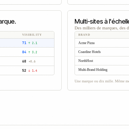
arque.
Multi-sites à l'échel
Des milliers de marques, des di
VISIBILITY
BRAND
71
Acme Pizza
↑ 2.1
84
Coastline Hotels
↑ 3.2
NorthHost
68
+0.6
Multi-Brand Holding
52
↓ 1.4
Une marque ou dix mille. Même m