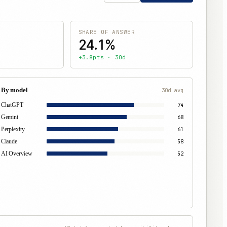
SHARE OF ANSWER
24.1%
e
+3.8pts · 30d
By model
30d avg
74
ChatGPT
68
Gemini
61
Perplexity
58
Claude
52
AI Overview