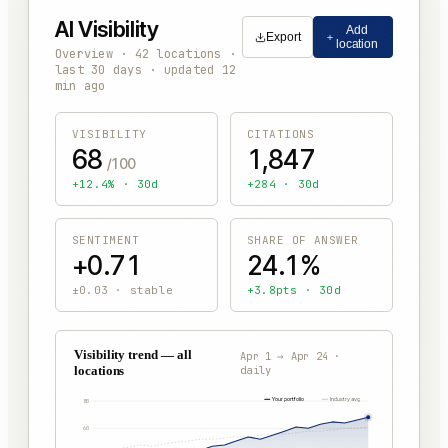
AI Visibility
Add
Export
location
Overview · 42 locations ·
last 30 days · updated 12
min ago
VISIBILITY
CITATIONS
68
1,847
/100
+12.4% · 30d
+284 · 30d
SENTIMENT
SHARE OF ANSWER
+0.71
24.1%
±0.03 · stable
+3.8pts · 30d
Visibility trend — all
Apr 1 → Apr 24 ·
locations
daily
Your portfolio
Industry avg
80
60