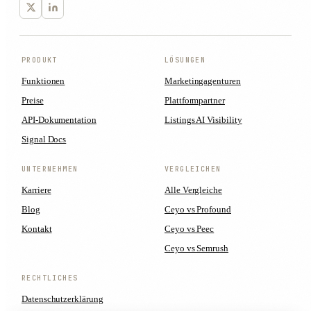
PRODUKT
LÖSUNGEN
Funktionen
Marketingagenturen
Preise
Plattformpartner
API-Dokumentation
Listings AI Visibility
Signal Docs
UNTERNEHMEN
VERGLEICHEN
Karriere
Alle Vergleiche
Blog
Ceyo vs Profound
Kontakt
Ceyo vs Peec
Ceyo vs Semrush
RECHTLICHES
Datenschutzerklärung