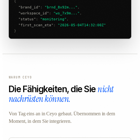
{
"brand_id"
:
"brnd_8x92m..."
,
"workspace_id"
:
"ws_7x9m..."
,
"status"
:
"monitoring"
,
"first_scan_eta"
:
"2026-05-04T14:32:00Z"
}
WARUM CEYO
nicht
Die Fähigkeiten, die Sie
nachrüsten können.
Von Tag eins an in Ceyo gebaut. Übernommen in dem
Moment, in dem Sie integrieren.