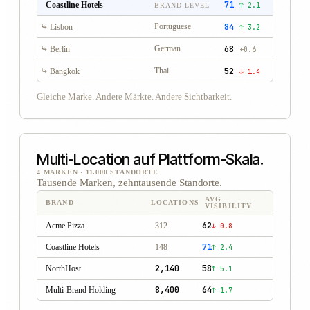
71
Coastline Hotels
↑ 2.1
BRAND-LEVEL
84
⤷
Portuguese
Lisbon
↑ 3.2
68
⤷
German
Berlin
+0.6
52
⤷
Thai
Bangkok
↓ 1.4
Gleiche Marke. Andere Märkte. Andere Sichtbarkeit.
Multi-Location auf Plattform-Skala.
4 MARKEN · 11.000 STANDORTE
Tausende Marken, zehntausende Standorte.
AVG
BRAND
LOCATIONS
VISIBILITY
62
Acme Pizza
312
↓ 0.8
71
Coastline Hotels
148
↑ 2.4
2,140
58
NorthHost
↑ 5.1
8,400
64
Multi-Brand Holding
↑ 1.7