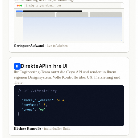
insights.yourdomain.com
Geringster Aufwand
· live in Wochen
Direkte API in Ihre UI
B
Ihr Engineering-Team nutzt die Ceyo API und rendert in Ihrem
eigenen Designsystem. Volle Kontrolle über UX, Platzierung und
Tiefe.
// GET /v1/visibility
{
"share_of_answer"
:
68.4
,
"surfaces"
:
8
,
"trend"
:
"up"
}
Höchste Kontrolle
· individueller Build