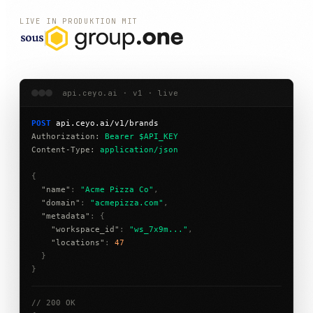
LIVE IN PRODUKTION MIT
api.ceyo.ai · v1 · live
POST
api.ceyo.ai/v1/brands
Authorization:
Bearer $API_KEY
Content-Type:
application/json
{
"name"
:
"Acme Pizza Co"
,
"domain"
:
"acmepizza.com"
,
"metadata"
:
{
"workspace_id"
:
"ws_7x9m..."
,
"locations"
:
47
}
}
// 200 OK