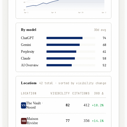
40
20
Apr 1
Apr 8
Apr 15
Apr 22
By model
30d avg
74
ChatGPT
68
Gemini
61
Perplexity
58
Claude
52
AI Overview
Locations
42 total · sorted by visibility change
LOCATION
VISIBILITY
CITATIONS
30D Δ
The Vault ·
82
412
+18.2%
VN
Noord
Maison
77
356
+14.1%
MR
Rivière