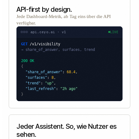
API-first by design.
Jede Dashboard-Metrik, ab Tag eins über die API
verfügbar.
api.ceyo.ai · v1
LIVE
GET
/v1/visibility
→ share_of_answer, surfaces, trend
200 OK
{
"share_of_answer"
: 
68.4
,

"surfaces"
: 
8
,

"trend"
: 
"up"
,

"last_refresh"
: 
"2h ago"
}
Jeder Assistent. So, wie Nutzer es
sehen.