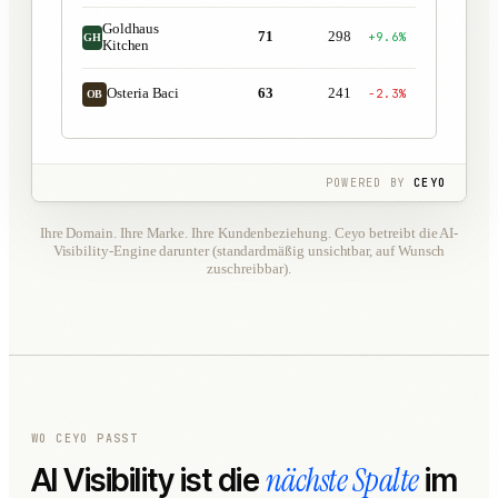
Goldhaus
71
298
+9.6%
GH
Kitchen
63
241
−2.3%
Osteria Baci
OB
POWERED BY
CEYO
Ihre Domain. Ihre Marke. Ihre Kundenbeziehung. Ceyo betreibt die AI-
Visibility-Engine darunter (standardmäßig unsichtbar, auf Wunsch
zuschreibbar).
WO CEYO PASST
nächste Spalte
AI Visibility ist die
im