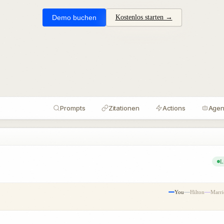
Demo buchen
Kostenlos starten →
Sichtbarkeit
Prompts
Zitationen
Actions
Agen
L
You
Hilton
Marri