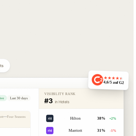
ts
2
4,6/5 auf G2
VISIBILITY RANK
ive
Last 30 days
#3
in Hotels
ott
Four Seasons
Hilton
38%
+2%
#H
Marriott
31%
-1%
#M