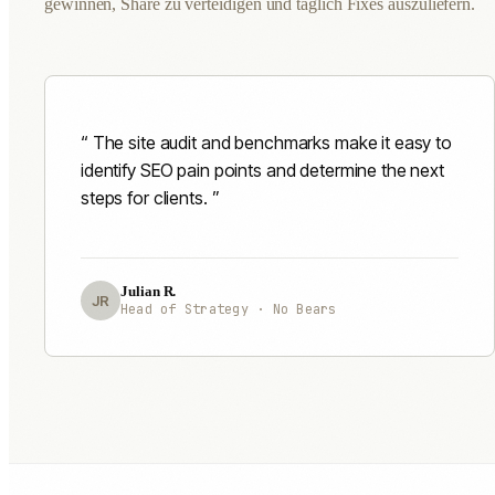
gewinnen, Share zu verteidigen und täglich Fixes auszuliefern.
The site audit and benchmarks make it easy to
identify SEO pain points and determine the next
steps for clients.
Julian R.
JR
Head of Strategy · No Bears