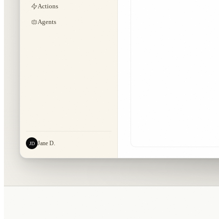
Actions
Agents
Jane D.
JD