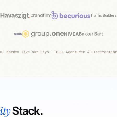
zigt
.
Havas
brandfirm
Traffic Builders
NIVEA
Bakker Bart
00+ Marken live auf Ceyo · 100+ Agenturen & Plattformpar
ity
Stack.