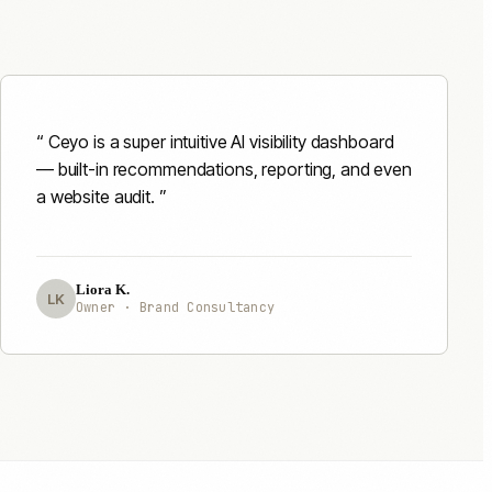
Ceyo is a super intuitive AI visibility dashboard
— built-in recommendations, reporting, and even
a website audit.
Liora K.
LK
Owner · Brand Consultancy