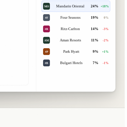
Mandarin Oriental
24%
+18%
MO
Four Seasons
19%
0%
#F
Ritz-Carlton
14%
-3%
#R
Aman Resorts
11%
-2%
AM
Park Hyatt
9%
+1%
#P
Bulgari Hotels
7%
-1%
#B