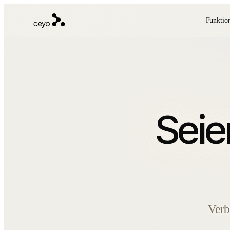
Funktio
AI-Sichtbarkeit
Ceyo-Akti
API-Do
Verfolgen Sie Erwähnungen,
Priorisierte F
Develope
Prompts, Zitate und Wettbewerber.
Autorität und
API, MCP
Ceyo-Agenten
Traffic-Ana
Was is
AI Agents, die Sichtbarkeitslücken
Seie
Verbinden Sie
Erfahren 
in Umsetzung übersetzen.
Traffic, Such
Engine Op
White-Label-Reporting
Partner-AP
Kundenfertige Reports für
AI-Visibility
Agenturen und Partnerplattformen.
oder Ihre Pla
Verb