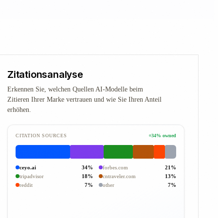
Zitationsanalyse
Erkennen Sie, welchen Quellen AI-Modelle beim
Zitieren Ihrer Marke vertrauen und wie Sie Ihren Anteil
erhöhen.
CITATION SOURCES
34% owned
ceyo.ai
34%
forbes.com
21%
tripadvisor
18%
cntraveler.com
13%
reddit
7%
other
7%