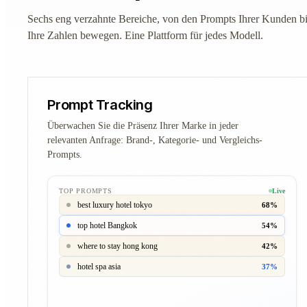
Sechs eng verzahnte Bereiche, von den Prompts Ihrer Kunden bis
Ihre Zahlen bewegen. Eine Plattform für jedes Modell.
Prompt Tracking
Überwachen Sie die Präsenz Ihrer Marke in jeder
relevanten Anfrage: Brand-, Kategorie- und Vergleichs-
Prompts.
TOP PROMPTS
Live
best luxury hotel tokyo
68%
top hotel Bangkok
54%
where to stay hong kong
42%
hotel spa asia
37%