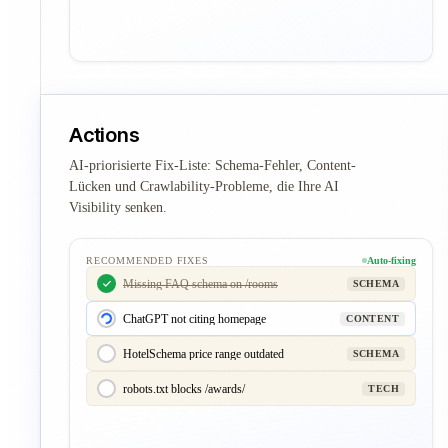
Actions
AI-priorisierte Fix-Liste: Schema-Fehler, Content-
Lücken und Crawlability-Probleme, die Ihre AI
Visibility senken.
RECOMMENDED FIXES
Auto-fixing
Missing FAQ schema on /rooms
SCHEMA
ChatGPT not citing homepage
CONTENT
HotelSchema price range outdated
SCHEMA
robots.txt blocks /awards/
TECH