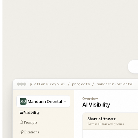
platform.ceyo.ai
/ projects / mandarin-oriental
Overview
Mandarin Oriental
MO
AI Visibility
Visibility
Share of Answer
Prompts
Across all tracked queries
Citations