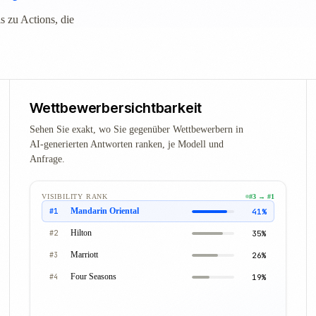
 zu Actions, die
Wettbewerbersichtbarkeit
Sehen Sie exakt, wo Sie gegenüber Wettbewerbern in
AI-generierten Antworten ranken, je Modell und
Anfrage.
VISIBILITY RANK
#3 → #1
Hilton
38%
#1
Marriott
31%
#2
Mandarin Oriental
24%
#3
Four Seasons
19%
#4